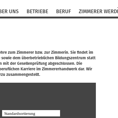
N
BER UNS
BETRIEBE
BERUF
ZIMMERER WERD
ü
ehre zum Zimmerer bzw. zur Zimmerin. Sie findet im
e sowie dem überbetrieblichen Bildungszentrum statt
en mit der Gesellenprüfung abgeschlossen. Die
r beruflichen Karriere im Zimmererhandwerk dar. Wir
rzu zusammengestellt.
Standardsortierung